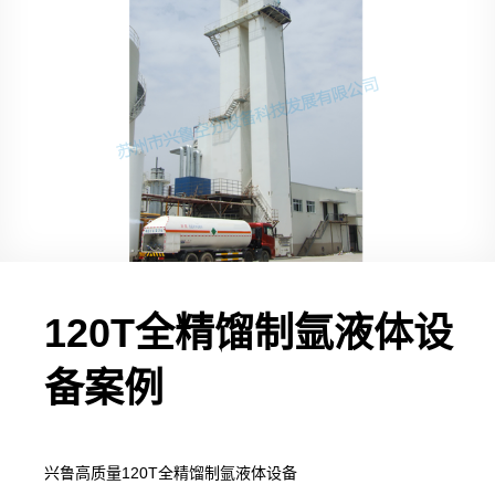
120T全精馏制氩液体设
备案例
兴鲁高质量120T全精馏制氩液体设备