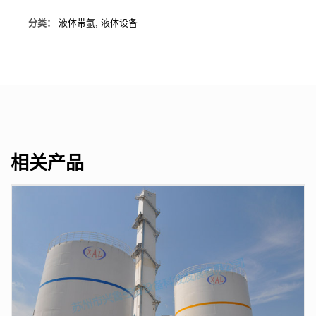
分类：
液体带氩
,
液体设备
相关产品