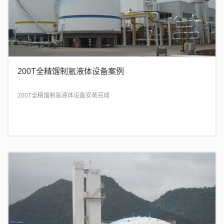
200T全精馏制氩液体设备案例
200T全精馏制氩液体设备安装完成