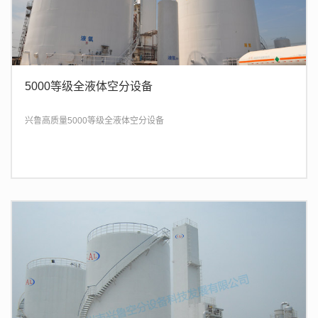
5000等级全液体空分设备
兴鲁高质量5000等级全液体空分设备