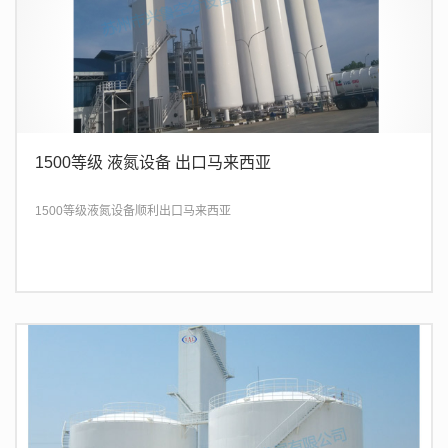
1500等级 液氮设备 出口马来西亚
1500等级液氮设备顺利出口马来西亚