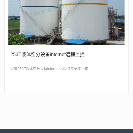
253T液体空分设备internet远程监控
兴鲁253T液体空分设备internet远程监控安装完成