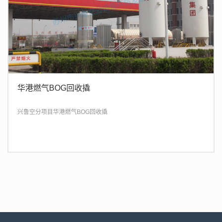
华港燃气BOG回收撬
兴鲁空分项目华港燃气BOG回收撬