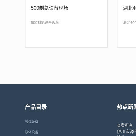
500制氮设备现场
湖北4
500制氮设备现场
湖北40
产品目录
热点新
气体设备
查看所有
伊川宏源
液体设备