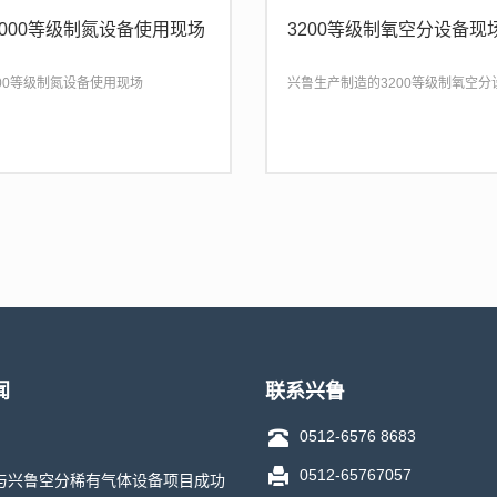
000等级制氮设备使用现场
3200等级制氧空分设备现
00等级制氮设备使用现场
兴鲁生产制造的3200等级制氧空分
闻
联系兴鲁
0512-6576 8683
0512-65767057
与兴鲁空分稀有气体设备项目成功