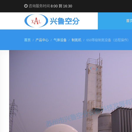
咨询服务时间
8:00 到 16:30
首
首页
产品中心
气体设备
制氮机
650等级制氮设备（远程操作）