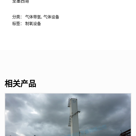
至墨西哥
分类：
气体带氩
,
气体设备
标签：
制氧设备
相关产品