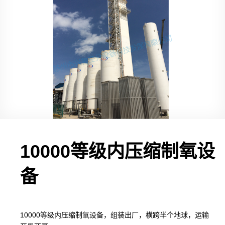
10000等级内压缩制氧设
备
10000等级内压缩制氧设备，组装出厂，横跨半个地球，运输