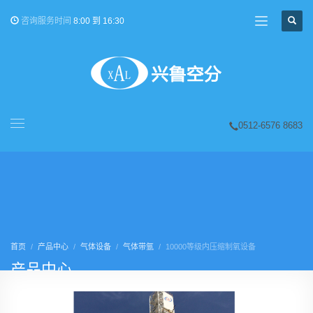
咨询服务时间
8:00 到 16:30
0512-6576 8683
首页
产品中心
气体设备
气体带氩
10000等级内压缩制氧设备
产品中心