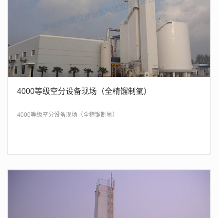
4000等级空分设备现场（全精馏制氩）
4000等级空分设备现场（全精馏制氩）