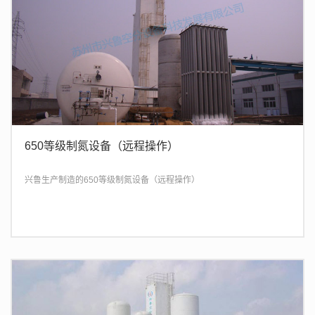
650等级制氮设备（远程操作）
兴鲁生产制造的650等级制氮设备（远程操作）