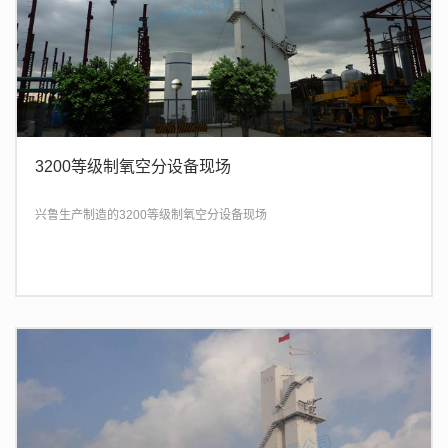
3200等级制氧空分设备现场
兴鲁生产制造的3200等级制氧空分设备现场