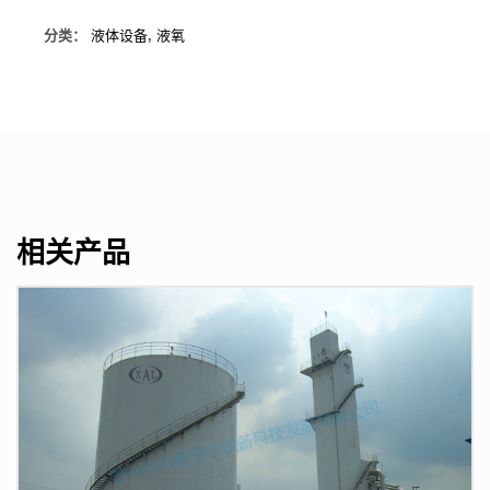
分类：
液体设备
,
液氧
相关产品