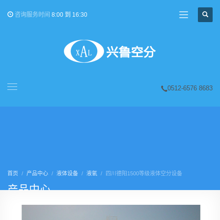
咨询服务时间
8:00 到 16:30
0512-6576 8683
首页
产品中心
液体设备
液氧
四川德阳1500等级液体空分设备
产品中心