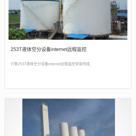
253T液体空分设备internet远程监控
兴鲁253T液体空分设备internet远程监控安装完成