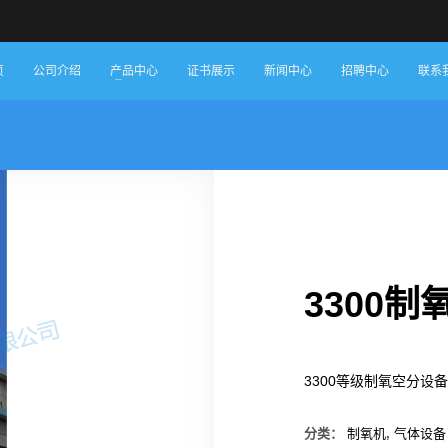
页
公司介绍
产品中心
证书展示
新闻中心
招聘中心
联系
3300
3300等级制氧空分设
分类：
制氧机
,
气体设备