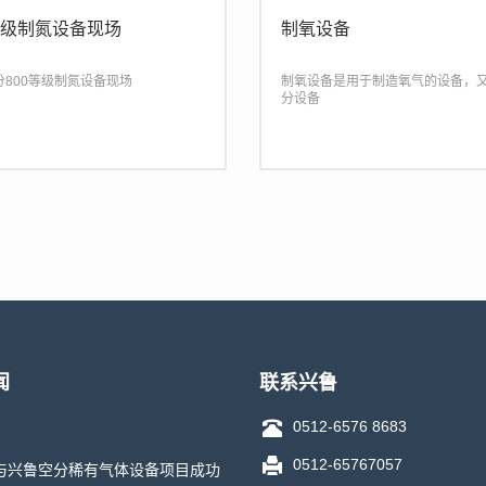
等级制氮设备现场
制氧设备
分800等级制氮设备现场
制氧设备是用于制造氧气的设备，
分设备
闻
联系兴鲁
0512-6576 8683
0512-65767057
与兴鲁空分稀有气体设备项目成功