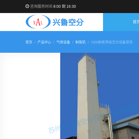
咨询服务时间
8:00 到 16:30
首
首页
产品中心
气体设备
制氧机
3300制氧等级空分设备现场